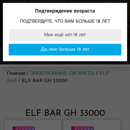
Skip
to
Подтверждение возраста
content
ПОДТВЕРДИТЕ, ЧТО ВАМ БОЛЬШЕ 18 ЛЕТ
Мне ещё нет 18 лет
89096099898
Время работы:
Да, мне больше 18 лет
Меню
11:00-23:00
Главная /
ЭЛЕКТРОННЫЕ СИГАРЕТЫ
/
ELF
BAR
/ ELF BAR GH 33000
ELF BAR GH 33000