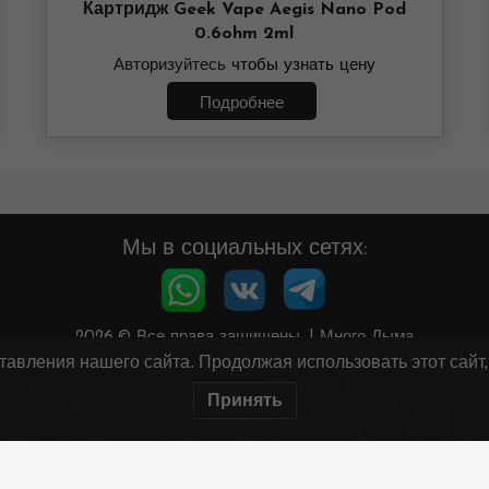
Картридж Geek Vape Aegis Nano Pod
0.6ohm 2ml
Авторизуйтесь
чтобы узнать цену
Подробнее
Мы в социальных сетях:
2026.© Все права защищены.
|
Много Дыма
авления нашего сайта. Продолжая использовать этот сайт,
Минздрав предупреждает: курение вредит вашему здоровью
 не осуществляем дистанционную торговлю табачными издели
Принять
тствии с Федеральным законом от 23.02.2013 N 15-ФЗ (ред. от 28
аждан от воздействия окружающего табачного дыма и последст
Информация на сайте не является публичной офертой.
орбунов Семён Ильич ИНН 561507944909 ОГРНИП 3175658000