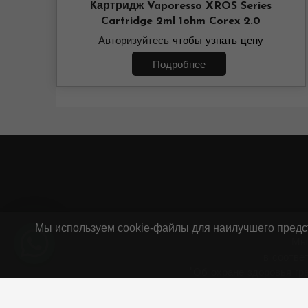
Картридж Vaporesso XROS Series
Cartridge 2ml 1ohm Corex 2.0
Авторизуйтесь
чтобы узнать цену
Подробнее
Мы используем cookie-файлы для наилучшего предст
Мы
в соотве
"Об охране здоровья гр
ИП Г