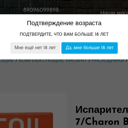
89096099898
Наши маг
Время работы:
Подтверждение возраста
11:00-23:00
ПОДТВЕРДИТЕ, ЧТО ВАМ БОЛЬШЕ 18 ЛЕТ
ТОМ
НАШИ МАГАЗИНЫ
ГАРАНТИЯ И ВОЗВРАТ
Мне ещё нет 18 лет
Да, мне больше 18 лет
УЮЩИЕ
/
КОМПЛЕКТУЮЩИЕ SMOANT
/
РАСХОДНИКИ
/
Испарител
7/Charon B