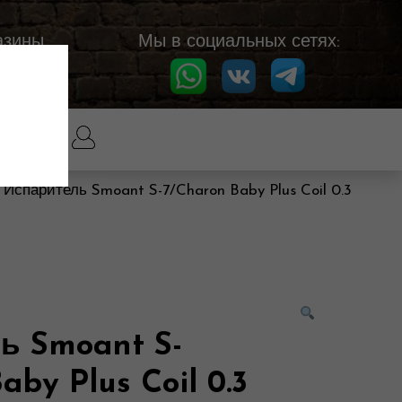
азины
Мы в социальных сетях:
 Испаритель Smoant S-7/Charon Baby Plus Coil 0.3
ь Smoant S-
aby Plus Coil 0.3