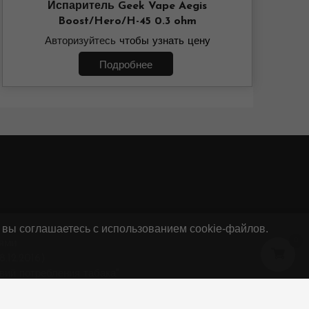
Испаритель Geek Vape Aegis
Boost/Hero/H-45 0.3 ohm
Авторизуйтесь
чтобы узнать цену
Подробнее
 вы соглашаетесь с использованием cookie-файлов.
0
ями
.12.2016)
вий потребления табака"
34882