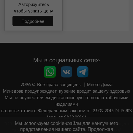
Авторизуйтесь
грамм
чтобы узнать цену
Подробнее
Мы в социальных сетях:
2026.© Все права защищены.
|
Много Дыма
Минздрав предупреждает: курение вредит вашему здоровью
Мы не осуществляем дистанционную торговлю табачными
изделиями
в соответствии с Федеральным законом от 23.02.2013 N 15-ФЗ
(ред. от 28.12.2016)
Мы используем cookie-файлы для наилучшего
"Об охране здоровья граждан от воздействия окружающего
представления нашего сайта. Продолжая
табачного дыма и последствий потребления табака"