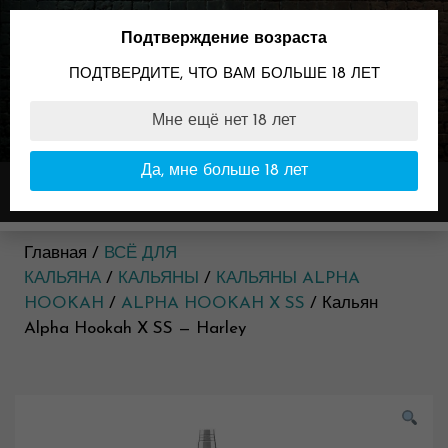
Skip
to
Подтверждение возраста
content
ПОДТВЕРДИТЕ, ЧТО ВАМ БОЛЬШЕ 18 ЛЕТ
Мне ещё нет 18 лет
89096099898
Время работы:
Да, мне больше 18 лет
Меню
11:00-23:00
Главная /
ВСЁ ДЛЯ
КАЛЬЯНА
/
КАЛЬЯНЫ
/
КАЛЬЯНЫ ALPHA
HOOKAH
/
ALPHA HOOKAH X SS
/ Кальян
Alpha Hookah X SS — Harley