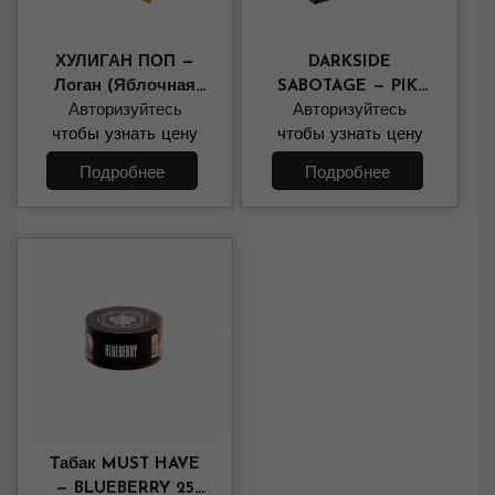
ХУЛИГАН ПОП —
DARKSIDE
Логан (Яблочная
SABOTAGE — PIKI
Авторизуйтесь
Слива) 25 гр.
(ананас, кокос,
Авторизуйтесь
чтобы узнать цену
чтобы узнать цену
арбуз) 30 ГРАММ
Подробнее
Подробнее
Табак MUST HAVE
— BLUEBERRY 25