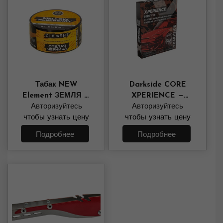
Табак NEW
Darkside CORE
Element ЗЕМЛЯ —
XPERIENCE —
Mellow Blueberry 25
Авторизуйтесь
BERRY VS (белый
Авторизуйтесь
чтобы узнать цену
грамм
виноград, малина,
чтобы узнать цену
черная смородина)
Подробнее
Подробнее
30 грамм