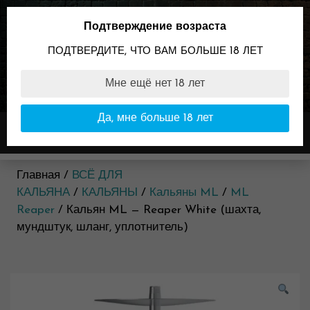
Skip
to
Подтверждение возраста
content
ПОДТВЕРДИТЕ, ЧТО ВАМ БОЛЬШЕ 18 ЛЕТ
Мне ещё нет 18 лет
89096099898
Время работы:
Да, мне больше 18 лет
Меню
11:00-23:00
Главная /
ВСЁ ДЛЯ
КАЛЬЯНА
/
КАЛЬЯНЫ
/
Кальяны ML
/
ML
Reaper
/ Кальян ML — Reaper White (шахта,
мундштук, шланг, уплотнитель)