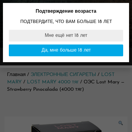
Skip
to
Подтверждение возраста
content
ПОДТВЕРДИТЕ, ЧТО ВАМ БОЛЬШЕ 18 ЛЕТ
Мне ещё нет 18 лет
89096099898
Время работы:
Да, мне больше 18 лет
Меню
11:00-23:00
Главная /
ЭЛЕКТРОННЫЕ СИГАРЕТЫ
/
LOST
MARY
/
LOST MARY 4000 тяг
/ ОЭС Lost Mary —
Strawberry Pinocalada (4000 тяг)