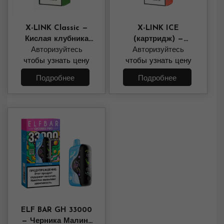
X-LINK Classic —
X-LINK ICE
Кислая клубника
(картридж) —
Авторизуйтесь
питайя
Клюква Черная
Авторизуйтесь
чтобы узнать цену
чтобы узнать цену
Смородина
Подробнее
Подробнее
ELF BAR GH 33000
— Черника Малина