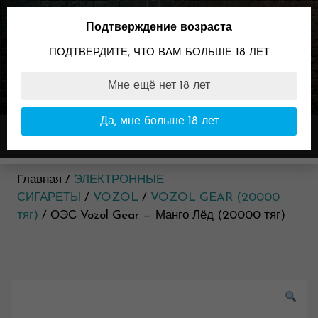
Skip
to
Подтверждение возраста
content
ПОДТВЕРДИТЕ, ЧТО ВАМ БОЛЬШЕ 18 ЛЕТ
Мне ещё нет 18 лет
89096099898
Время работы:
Да, мне больше 18 лет
Меню
11:00-23:00
Главная /
ЭЛЕКТРОННЫЕ
СИГАРЕТЫ
/
VOZOL
/
VOZOL GEAR (20000
тяг)
/ ОЭС Vozol Gear — Манго Лёд (20000 тяг)