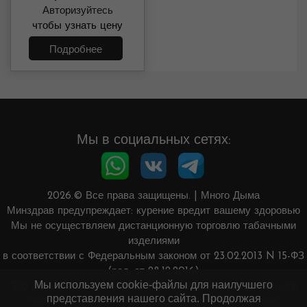
Авторизуйтесь
Лёд
чтобы узнать цену
Подробнее
Мы в социальных сетях:
2026.© Все права защищены.
|
Много Дыма
Минздрав предупреждает: курение вредит вашему здоровью
Мы не осуществляем дистанционную торговлю табачными
изделиями
в соответствии с Федеральным законом от 23.02.2013 N 15-ФЗ
(ред. от 28.12.2016)
Мы используем cookie-файлы для наилучшего
"Об охране здоровья граждан от воздействия окружающего
представления нашего сайта. Продолжая
табачного дыма и последствий потребления табака"