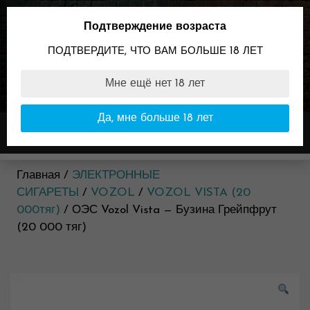
Skip
to
Подтверждение возраста
content
ПОДТВЕРДИТЕ, ЧТО ВАМ БОЛЬШЕ 18 ЛЕТ
Мне ещё нет 18 лет
89096099898
Время работы:
Да, мне больше 18 лет
Меню
11:00-23:00
Главная /
ЭЛЕКТРОННЫЕ
СИГАРЕТЫ
/
VOZOL
/
VOZOL VISTA (20
000тяг)
/ ОЭС Vozol Vista — Бузина Грейпфрут
(20 000 тяг)