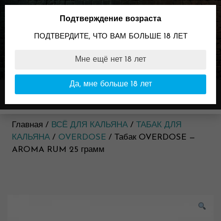
Skip
to
Подтверждение возраста
content
ПОДТВЕРДИТЕ, ЧТО ВАМ БОЛЬШЕ 18 ЛЕТ
Мне ещё нет 18 лет
89096099898
Время работы:
Да, мне больше 18 лет
Меню
11:00-23:00
Главная /
ВСЁ ДЛЯ КАЛЬЯНА
/
ТАБАК ДЛЯ
КАЛЬЯНА
/
OVERDOSE
/ Табак OVERDOSE —
AROMA RUM 25 грамм