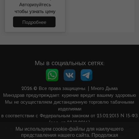
(фиолетовый лак)
Авторизуйтесь
чтобы узнать цену
Подробнее
Мы в социальных сетях:
2026.© Все права защищены.
|
Много Дыма
Минздрав предупреждает: курение вредит вашему здоровью
Мы не осуществляем дистанционную торговлю табачными
изделиями
в соответствии с Федеральным законом от 23.02.2013 N 15-ФЗ
(ред. от 28.12.2016)
Мы используем cookie-файлы для наилучшего
"Об охране здоровья граждан от воздействия окружающего
представления нашего сайта. Продолжая
табачного дыма и последствий потребления табака"