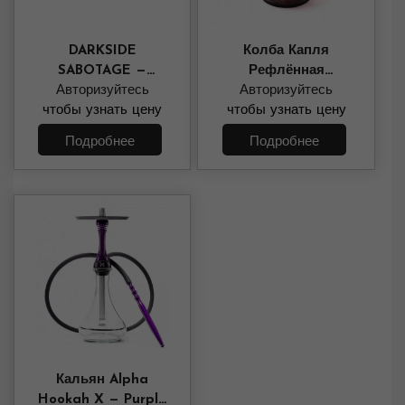
DARKSIDE
Колба Капля
SABOTAGE —
Рефлённая
PAINKILLER 30
Авторизуйтесь
(красная крошка)
Авторизуйтесь
чтобы узнать цену
ГРАММ
чтобы узнать цену
Подробнее
Подробнее
Кальян Alpha
Hookah X — Purple