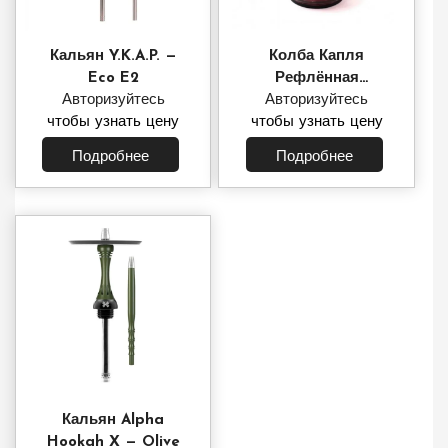
Кальян Y.K.A.P. —
Колба Капля
Eco E2
Рефлённая
Авторизуйтесь
(красная крошка)
Авторизуйтесь
чтобы узнать цену
чтобы узнать цену
Подробнее
Подробнее
Кальян Alpha
Hookah X — Olive