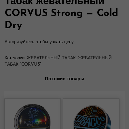
Табак жевательный
CORVUS Strong — Cold
Dry
Авторизуйтесь
чтобы узнать цену
Категории:
ЖЕВАТЕЛЬНЫЙ ТАБАК
,
ЖЕВАТЕЛЬНЫЙ
ТАБАК "CORVUS"
Похожие товары