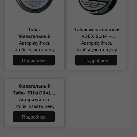
Табак
Табак жевательный
Жевательный
ADEX SLIM —
KENTUCKY 5 —
Авторизуйтесь
Авторизуйтесь
BLUEBERRY
Energy Mint MINI
чтобы узнать цену
чтобы узнать цену
Подробнее
Подробнее
Жевательный
Табак STIMORAL —
Blue Mint SLIM
Авторизуйтесь
чтобы узнать цену
Подробнее