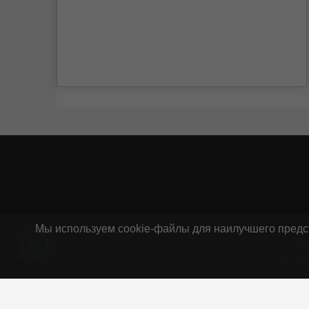
Мы используем cookie-файлы для наилучшего предст
Мы
в соотве
"Об охране здоровья гр
ИП Г