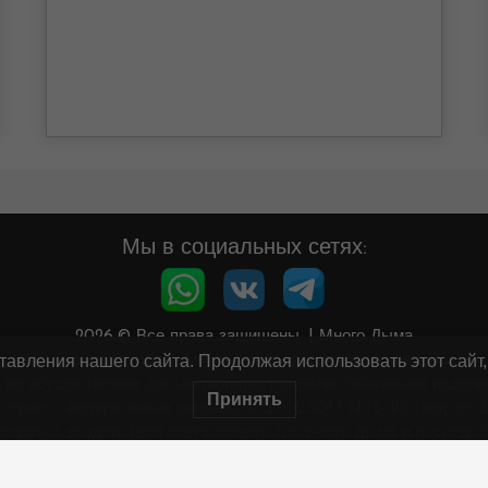
Мы в социальных сетях:
2026.© Все права защищены.
|
Много Дыма
авления нашего сайта. Продолжая использовать этот сайт,
Минздрав предупреждает: курение вредит вашему здоровью
 не осуществляем дистанционную торговлю табачными издели
Принять
тствии с Федеральным законом от 23.02.2013 N 15-ФЗ (ред. от 28
аждан от воздействия окружающего табачного дыма и последст
Информация на сайте не является публичной офертой.
орбунов Семён Ильич ИНН 561507944909 ОГРНИП 3175658000