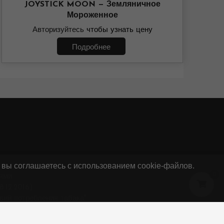
JOYSTICK MOON — Земляничное
Мороженное
Авторизуйтесь
чтобы узнать цену
Подробнее
 вы соглашаетесь с использованием cookie-файлов.
0
ями
.12.2016)
вий потребления табака"
34882