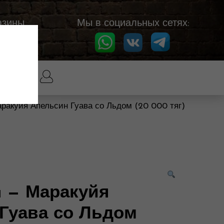
азины
Мы в социальных сетях:
аракуйя Апельсин Гуава со Льдом (20 000 тяг)
a — Маракуйя
Гуава со Льдом