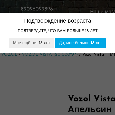
89096099898
Наши маг
Время работы:
Подтверждение возраста
11:00-23:00
ПОДТВЕРДИТЕ, ЧТО ВАМ БОЛЬШЕ 18 ЛЕТ
ТОМ
НАШИ МАГАЗИНЫ
ГАРАНТИЯ И ВОЗВРАТ
Мне ещё нет 18 лет
Да, мне больше 18 лет
/
VOZOL
/
VOZOL VISTA (20 000тяг)
/ Vozol Vista — М
Vozol Vist
Апельсин 