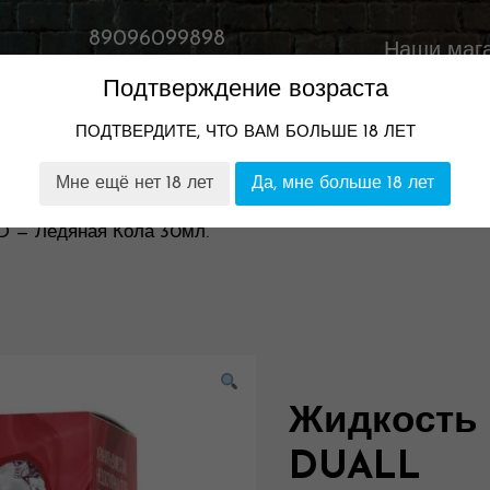
89096099898
Наши маг
Время работы:
Подтверждение возраста
11:00-23:00
ПОДТВЕРДИТЕ, ЧТО ВАМ БОЛЬШЕ 18 ЛЕТ
ТОМ
НАШИ МАГАЗИНЫ
ГАРАНТИЯ И ВОЗВРАТ
Мне ещё нет 18 лет
Да, мне больше 18 лет
 — Ледяная Кола 30мл.
Жидкость
DUALL