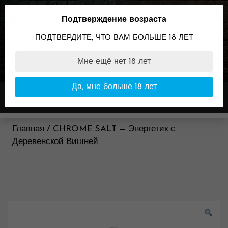
Skip
to
Подтверждение возраста
content
ПОДТВЕРДИТЕ, ЧТО ВАМ БОЛЬШЕ 18 ЛЕТ
Мне ещё нет 18 лет
89096099898
Время работы:
Да, мне больше 18 лет
Меню
11:00-23:00
Главная / CHROME SALT — Энергетик с
Деревенской Вишней