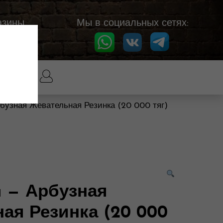
азины
Мы в социальных сетях:
рбузная Жевательная Резинка (20 000 тяг)
a — Арбузная
ая Резинка (20 000