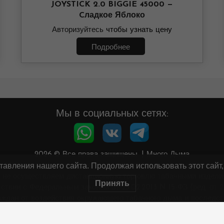
JOYSTICK 2.0 BIGGIE 45000 —
Cладкое Яблоко
Авторизуйтесь
чтобы узнать цену
Подробнее
Мы в социальных сетях:
2026.© Все права защищены.
|
Много Дыма
авления нашего сайта. Продолжая использовать этот сайт,
Минздрав предупреждает: курение вредит вашему здоровью
 не осуществляем дистанционную торговлю табачными издели
Принять
тствии с Федеральным законом от 23.02.2013 N 15-ФЗ (ред. от 28
аждан от воздействия окружающего табачного дыма и последст
Информация на сайте не является публичной офертой.
орбунов Семён Ильич ИНН 561507944909 ОГРНИП 3175658000