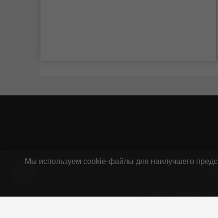
Мы используем cookie-файлы для наилучшего предст
Мы
в соотве
"Об охране здоровья гр
ИП Г