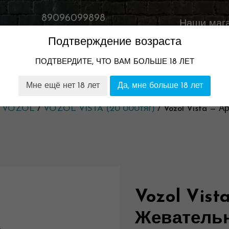
89096099898
Наши маг
Время работы:
Подтверждение возраста
11:00-23:00
ПОДТВЕРДИТЕ, ЧТО ВАМ БОЛЬШЕ 18 ЛЕТ
ТОМ
НАШИ МАГАЗИНЫ
ГАРАНТИЯ И ВОЗВРАТ
Мне ещё нет 18 лет
Да, мне больше 18 лет
/
VOZOL
/
VOZOL VISTA (20 000тяг)
/ Vozol Vista — А
Vozol Vist
Жевательн